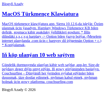
Blogyň Azady
MacOS Türkmençe Klawiatura
MacOS türkmençe klawiýatura app. Sierra 10.12.6-da işleýär. Özüm
ulanmak üçin ýasadym. Harplary Windows Türkmençe KB bilen
deňräk, goşmaça käbir aşakdaky ýeňillikleri goşdum: * Iňlis
dilindäki z,x,c,v,q harplary -> Option bilen ýazyp bolýar. (Meselem
internet ulanylanda .com üçin c harpyny dil üýtgetmän Option + c.)
* Kopiýalamak,
Iň köp ulanýan 10 web saýtym
Gündelik durmuşymda ulanýan käbir web saýtlar, app-ler. Size-de
peýdasy deger diýip umyt edýän. Iň gowy görýänimden başlaýyn.
Couchsurfing – Dünýäniň her ýerinden syýahat edýänler bilen
duşuşmak, täze dostlar edinmek, myhman kabul etmek, myhman
bolmak üçin gowy platforma. couchsurfing.com
Blogyň Azady © 2026